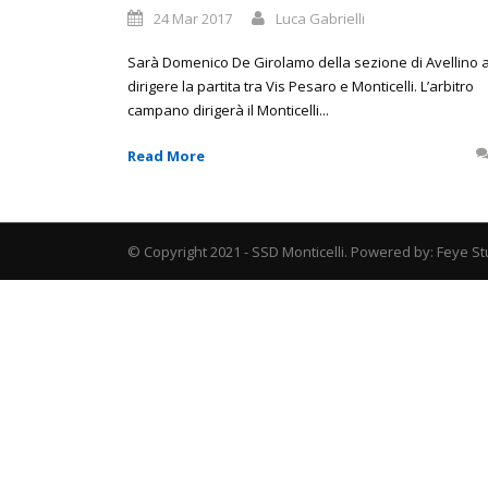
24 Mar 2017
Luca Gabrielli
Sarà Domenico De Girolamo della sezione di Avellino 
dirigere la partita tra Vis Pesaro e Monticelli. L’arbitro
campano dirigerà il Monticelli...
Read More
© Copyright 2021 - SSD Monticelli. Powered by: Feye St