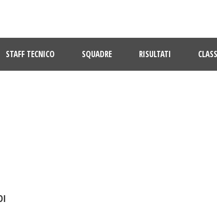
STAFF TECNICO
SQUADRE
RISULTATI
CLASS
DAY
Marzo 24, 2017
DI