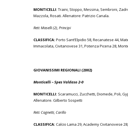
MONTICELLI:
Traini, Stoppo, Messina, Sembroni, Zadro, Ce
Mazzola, Rosati. Allenatore: Patrizio Canala.
Reti: Maselli (2), Principi
CLASSIFICA:
Porto Sant’Elpidio 58, Recanatese 44, Mate
Immacolata, Civitanovese 31, Potenza Picena 28, Montec
GIOVANISSIMI REGIONALI (2002)
Monticelli – Spes Valdaso 2-0
MONTICELLI:
Scaramucci, Zucchetti, Diomede, Poli, Gyjz
Allenatore. Gilberto Sospetti
Reti: Cagnetti, Carillo
CLASSIFICA:
Calcio Lama 29, Academy Civitanovese 28,