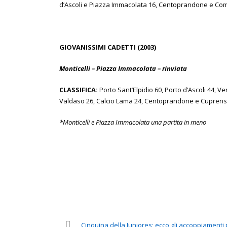
d’Ascoli e Piazza Immacolata 16, Centoprandone e Co
GIOVANISSIMI CADETTI (2003)
Monticelli – Piazza Immacolata – rinviata
CLASSIFICA:
Porto Sant’Elpidio 60, Porto d’Ascoli 44, 
Valdaso 26, Calcio Lama 24, Centoprandone e Cuprense
*Monticelli e Piazza Immacolata una partita in meno
Cinquina della Juniores; ecco gli accoppiamenti 