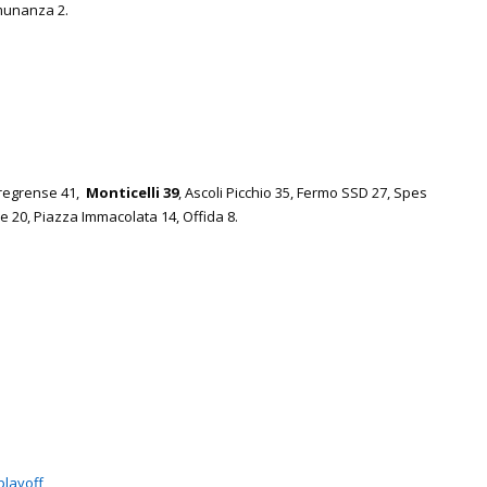
munanza 2.
Veregrense 41,
Monticelli 39
, Ascoli Picchio 35, Fermo SSD 27, Spes
 20, Piazza Immacolata 14, Offida 8.
playoff