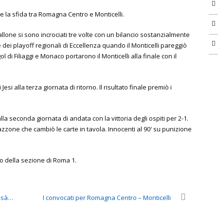
e la sfida tra Romagna Centro e Monticelli.
Stallone si sono incrociati tre volte con un bilancio sostanzialmente
e dei playoff regionali di Eccellenza quando il Monticelli pareggiò
 di Filiaggi e Monaco portarono il Monticelli alla finale con il
i alla terza giornata di ritorno. Il risultato finale premiò i
la seconda giornata di andata con la vittoria degli ospiti per 2-1.
zone che cambiò le carte in tavola. Innocenti al 90′ su punizione
io della sezione di Roma 1.
issà…
I convocati per Romagna Centro – Monticelli