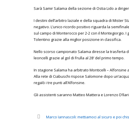
Sarà Samir Salama della sezione di Ostia Lido a diriger
I destini dell’arbitro laziale e della squadra di Mister 
negativo. L’unico ricordo positivo riguarda la semifinal
sul campo di Monterocco per 2-2 con il Montegiorgio. I gol
Tolentino grazie alla miglior posizione in classifica.
Nello scorso campionato Salama diresse la trasferta di Jes
leoncelli grazie al gol di Frulla al 28′ del primo tempo.
In stagione Salama ha arbitrato Monticelli – Alfonsine al
Alla rete di Ciabuschi rispose Salomone dopo un’acquaz
regalò i tre punti all’Alfonsine.
Gli assistenti saranno Matteo Mattera e Lorenzo D’Ilar
Marco Iannascoli: mettiamoci al sicuro e poi ch