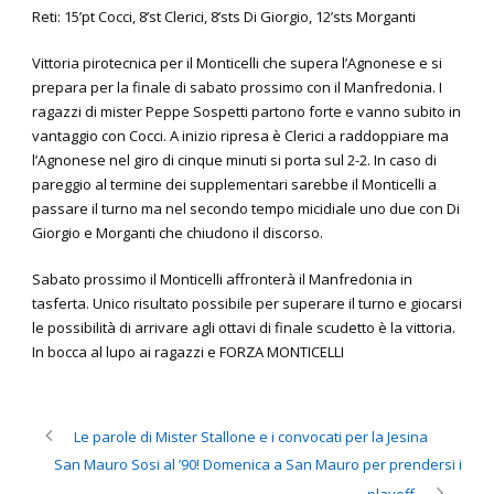
Reti: 15’pt Cocci, 8’st Clerici, 8’sts Di Giorgio, 12’sts Morganti
Vittoria pirotecnica per il Monticelli che supera l’Agnonese e si
prepara per la finale di sabato prossimo con il Manfredonia. I
ragazzi di mister Peppe Sospetti partono forte e vanno subito in
vantaggio con Cocci. A inizio ripresa è Clerici a raddoppiare ma
l’Agnonese nel giro di cinque minuti si porta sul 2-2. In caso di
pareggio al termine dei supplementari sarebbe il Monticelli a
passare il turno ma nel secondo tempo micidiale uno due con Di
Giorgio e Morganti che chiudono il discorso.
Sabato prossimo il Monticelli affronterà il Manfredonia in
tasferta. Unico risultato possibile per superare il turno e giocarsi
le possibilità di arrivare agli ottavi di finale scudetto è la vittoria.
In bocca al lupo ai ragazzi e FORZA MONTICELLI
Le parole di Mister Stallone e i convocati per la Jesina
San Mauro Sosi al ’90! Domenica a San Mauro per prendersi i