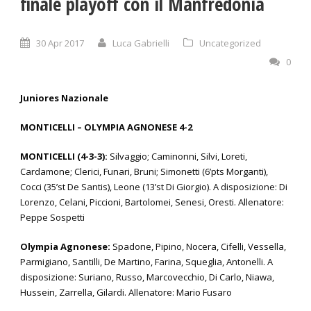
finale playoff con il Manfredonia
30 Apr 2017
Luca Gabrielli
Uncategorized
0
Juniores Nazionale
MONTICELLI – OLYMPIA AGNONESE 4-2
MONTICELLI (4-3-3):
Silvaggio; Caminonni, Silvi, Loreti,
Cardamone; Clerici, Funari, Bruni; Simonetti (6’pts Morganti),
Cocci (35’st De Santis), Leone (13’st Di Giorgio). A disposizione: Di
Lorenzo, Celani, Piccioni, Bartolomei, Senesi, Oresti. Allenatore:
Peppe Sospetti
Olympia Agnonese:
Spadone, Pipino, Nocera, Cifelli, Vessella,
Parmigiano, Santilli, De Martino, Farina, Squeglia, Antonelli. A
disposizione: Suriano, Russo, Marcovecchio, Di Carlo, Niawa,
Hussein, Zarrella, Gilardi. Allenatore: Mario Fusaro