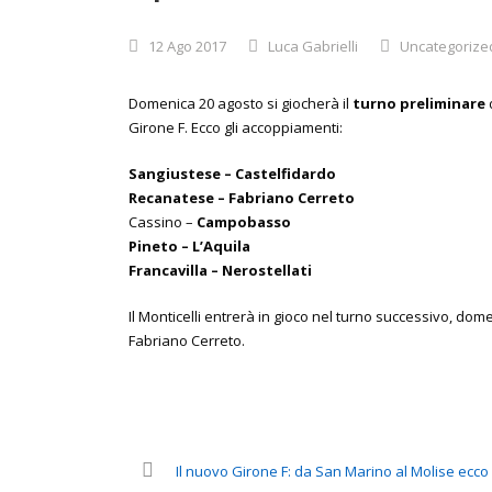
12 Ago 2017
Luca Gabrielli
Uncategorize
Domenica 20 agosto si giocherà il
turno preliminare
Girone F. Ecco gli accoppiamenti:
Sangiustese – Castelfidardo
Recanatese – Fabriano Cerreto
Cassino –
Campobasso
Pineto – L’Aquila
Francavilla – Nerostellati
Il Monticelli entrerà in gioco nel turno successivo, do
Fabriano Cerreto.
Il nuovo Girone F: da San Marino al Molise ecco l