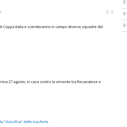
d
0
di Coppa Italia e scenderanno in campo diverse squadre del
menica 27 agosto, in casa contro la vincente tra Recanatese e
a “classifica” delle trasferte