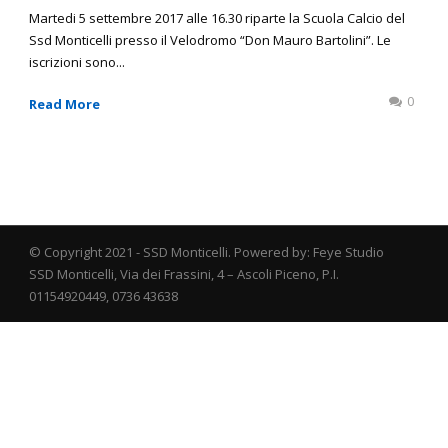
Martedi 5 settembre 2017 alle 16.30 riparte la Scuola Calcio del
Ssd Monticelli presso il Velodromo “Don Mauro Bartolini”. Le
iscrizioni sono...
0
Read More
© Copyright 2021 - SSD Monticelli. Powered by: Feye Studio
SSD Monticelli, Via dei Frassini, 4 – Ascoli Piceno, P.I.
01154920449, 0736 43638