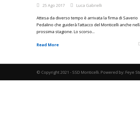
25 Ago 2017
Luca Gabrielli
Attesa da diverso tempo è arrivata la firma di Saverio
Pedalino che guiderà l’attacco del Monticelli anche nel
prossima stagione. Lo scorso...
Read More
© Copyright 2021 - SSD Monticelli. Powered by: Feye St