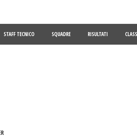
STAFF TECNICO
SQUADRE
RISULTATI
CLASS
DAY
Agosto 25, 2017
ER