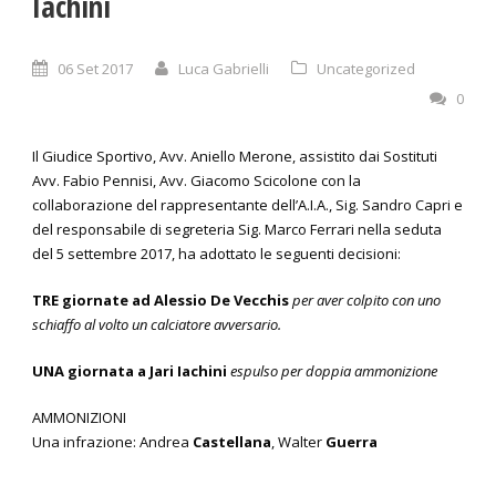
Iachini
06 Set 2017
Luca Gabrielli
Uncategorized
0
Il Giudice Sportivo, Avv. Aniello Merone, assistito dai Sostituti
Avv. Fabio Pennisi, Avv. Giacomo Scicolone con la
collaborazione del rappresentante dell’A.I.A., Sig. Sandro Capri e
del responsabile di segreteria Sig. Marco Ferrari nella seduta
del 5 settembre 2017, ha adottato le seguenti decisioni:
TRE giornate ad Alessio De Vecchis
per aver colpito con uno
schiaffo al volto un calciatore avversario.
UNA giornata a Jari Iachini
espulso per doppia ammonizione
AMMONIZIONI
Una infrazione: Andrea
Castellana
, Walter
Guerra