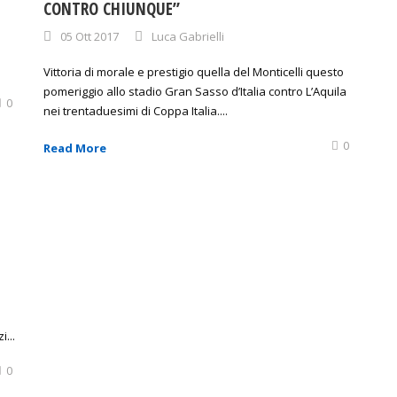
CONTRO CHIUNQUE”
05 Ott 2017
Luca Gabrielli
Vittoria di morale e prestigio quella del Monticelli questo
pomeriggio allo stadio Gran Sasso d’Italia contro L’Aquila
0
nei trentaduesimi di Coppa Italia....
0
Read More
...
0