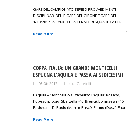
GARE DEL CAMPIONATO SERIE D PROVVEDIMENTI
DISCIPLINARI DELLE GARE DEL GIRONE F GARE DEL
1/10/2017 A CARICO DI ALLENATORI SQUALIFICA PER...
Read More
COPPA ITALIA: UN GRANDE MONTICELLI
ESPUGNA L’AQUILA E PASSA AI SEDICESIMI
05 Ott 2017
Luca Gabrielli
L’Aquila – Monticelli 2-3 Il tabellino L’Aquila: Rosano,
Pupeschi, Ibojo, Sbarzella (46′ Brenci), Boninsegni (46′
Padovani), Di Paolo (Marra), Buscè, Fermo (Dosa), Fabrizi
Read More