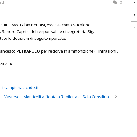
ed
0
ostituti Avv. Fabio Pennisi, Avv. Giacomo Scicolone
g. Sandro Capri e del responsabile di segreteria Sig.
ato le decisioni di seguito riportate:
rancesco
PETRARULO
per recidiva in ammonizione (II infrazioni).
cavilla
ti i campionati cadetti
Vastese – Monticelli affidata a Robilotta di Sala Consilina