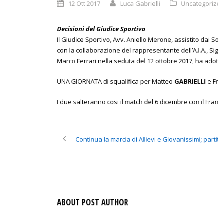
12 Ott 2017
Luca Gabrielli
Uncategoriz
Decisioni del Giudice Sportivo
Il Giudice Sportivo, Avv. Aniello Merone, assistito dai S
con la collaborazione del rappresentante dell’A.I.A., Si
Marco Ferrari nella seduta del 12 ottobre 2017, ha adott
UNA GIORNATA di squalifica per Matteo
GABRIELLI
e F
I due salteranno cosi il match del 6 dicembre con il Fran
Continua la marcia di Allievi e Giovanissimi; parti
ABOUT POST AUTHOR