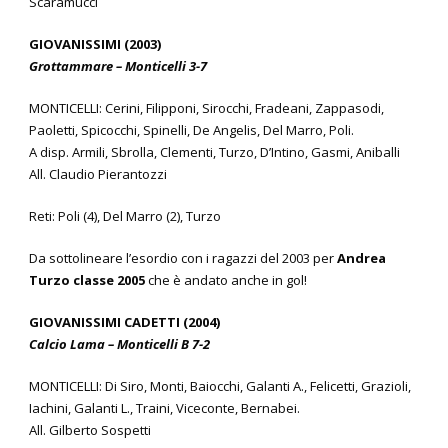
Scaramucci
GIOVANISSIMI (2003)
Grottammare – Monticelli 3-7
MONTICELLI: Cerini, Filipponi, Sirocchi, Fradeani, Zappasodi,
Paoletti, Spicocchi, Spinelli, De Angelis, Del Marro, Poli.
A disp. Armili, Sbrolla, Clementi, Turzo, D’Intino, Gasmi, Aniballi
All. Claudio Pierantozzi
Reti: Poli (4), Del Marro (2), Turzo
Da sottolineare l’esordio con i ragazzi del 2003 per
Andrea
Turzo classe 2005
che è andato anche in gol!
GIOVANISSIMI CADETTI (2004)
Calcio Lama – Monticelli B 7-2
MONTICELLI: Di Siro, Monti, Baiocchi, Galanti A., Felicetti, Grazioli,
Iachini, Galanti L., Traini, Viceconte, Bernabei.
All. Gilberto Sospetti