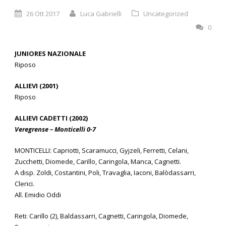
26 Ott 2017
Luca Gabrielli
Uncategorized
0
JUNIORES NAZIONALE
Riposo
ALLIEVI (2001)
Riposo
ALLIEVI CADETTI (2002)
Veregrense – Monticelli 0-7
MONTICELLI: Capriotti, Scaramucci, Gyjzeli, Ferretti, Celani,
Zucchetti, Diomede, Carillo, Caringola, Manca, Cagnetti.
A disp. Zoldi, Costantini, Poli, Travaglia, Iaconi, Balòdassarri,
Clerici.
All. Emidio Oddi
Reti: Carillo (2), Baldassarri, Cagnetti, Caringola, Diomede,