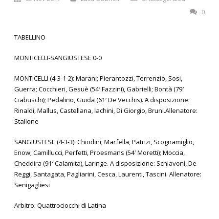
0
TABELLINO
MONTICELLI-SANGIUSTESE 0-0
MONTICELLI (4-3-1-2): Marani; Pierantozzi, Terrenzio, Sosi,
Guerra; Cocchieri, Gesuè (54′ Fazzini), Gabrielli; Bontà (79′
Ciabuschi); Pedalino, Guida (61′ De Vecchis). A disposizione:
Rinaldi, Mallus, Castellana, Iachini, Di Giorgio, Bruni.Allenatore:
Stallone
SANGIUSTESE (4-3-3): Chiodini; Marfella, Patrizi, Scognamiglio,
Enow; Camillucci, Perfetti, Proesmans (54′ Moretti); Moccia,
Cheddira (91′ Calamita), Laringe. A disposizione: Schiavoni, De
Reggi, Santagata, Pagliarini, Cesca, Laurenti, Tascini. Allenatore:
Senigagliesi
Arbitro: Quattrociocchi di Latina