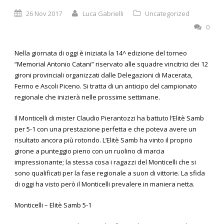
26 Nov 2017
Luca Gabrielli
Uncategorized
0
Nella giornata di oggi è iniziata la 14^ edizione del torneo
“Memorial Antonio Catani” riservato alle squadre vincitrici dei 12
gironi provinciali organizzati dalle Delegazioni di Macerata,
Fermo e Ascoli Piceno. Si tratta di un anticipo del campionato
regionale che inizierà nelle prossime settimane.
Il Monticelli di mister Claudio Pierantozzi ha battuto l’Elitè Samb
per 5-1 con una prestazione perfetta e che poteva avere un
risultato ancora più rotondo. L’Elitè Samb ha vinto il proprio
girone a punteggio pieno con un ruolino di marcia
impressionante; la stessa cosa i ragazzi del Monticelli che si
sono qualificati per la fase regionale a suon di vittorie. La sfida
di oggi ha visto però il Monticelli prevalere in maniera netta.
Monticelli – Elitè Samb 5-1