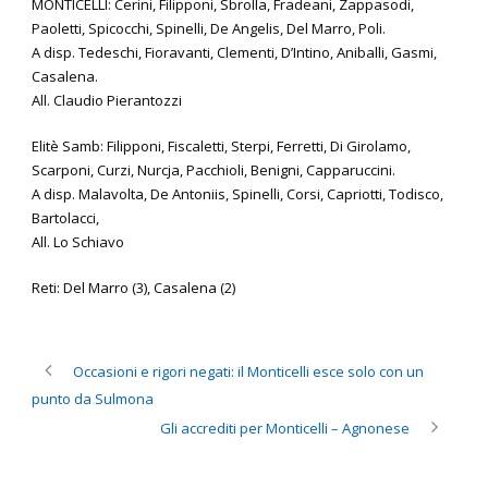
MONTICELLI: Cerini, Filipponi, Sbrolla, Fradeani, Zappasodi,
Paoletti, Spicocchi, Spinelli, De Angelis, Del Marro, Poli.
A disp. Tedeschi, Fioravanti, Clementi, D’Intino, Aniballi, Gasmi,
Casalena.
All. Claudio Pierantozzi
Elitè Samb: Filipponi, Fiscaletti, Sterpi, Ferretti, Di Girolamo,
Scarponi, Curzi, Nurcja, Pacchioli, Benigni, Capparuccini.
A disp. Malavolta, De Antoniis, Spinelli, Corsi, Capriotti, Todisco,
Bartolacci,
All. Lo Schiavo
Reti: Del Marro (3), Casalena (2)
Occasioni e rigori negati: il Monticelli esce solo con un
punto da Sulmona
Gli accrediti per Monticelli – Agnonese