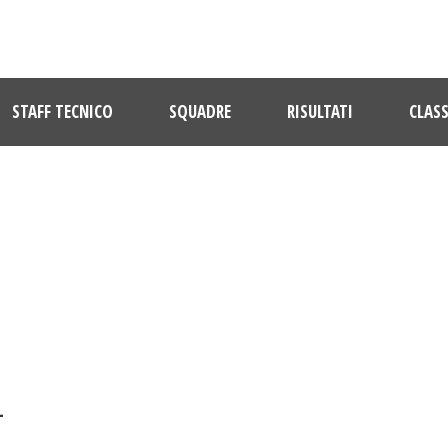
STAFF TECNICO
SQUADRE
RISULTATI
CLASS
DAY
Dicembre 27, 2017
L