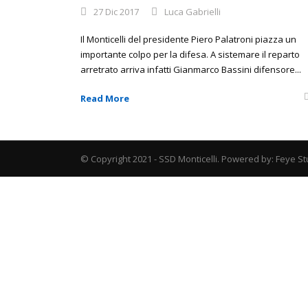
27 Dic 2017
Luca Gabrielli
Il Monticelli del presidente Piero Palatroni piazza un
importante colpo per la difesa. A sistemare il reparto
arretrato arriva infatti Gianmarco Bassini difensore...
Read More
© Copyright 2021 - SSD Monticelli. Powered by: Feye St