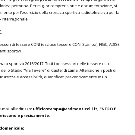
idonea pettorina. Per miglior comprensione e documentazione, si
olamento per l’esercizio della cronaca sportiva radiotelevisiva per la
 Interregionale.
E
sessori di tessere CONI (escluse tessere CONI Stampa), FIGC, ADISE
nti sportivi.
ta sportiva 2016/2017. Tutti i possessori delle tessere di cui
dello Stadio “Via Tevere” di Castel di Lama. Attenzione: i posti di
i sicurezza e accessibilità, quantificati preventivamente in un
ail all’indirizzo:
ufficiostampa@asdmonticelli.it, ENTRO E
feriscono e precisamente:
 domenicale;