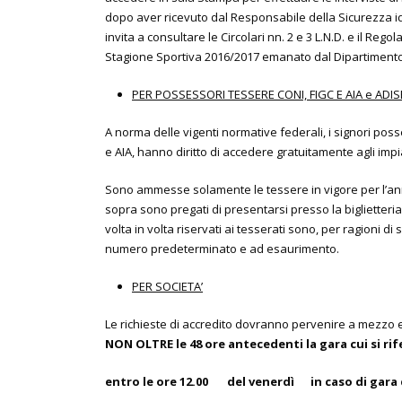
dopo aver ricevuto dal Responsabile della Sicurezza 
invita a consultare le Circolari nn. 2 e 3 L.N.D. e il Reg
Stagione Sportiva 2016/2017 emanato dal Dipartimento
PER POSSESSORI TESSERE CONI, FIGC E AIA e ADIS
A norma delle vigenti normative federali, i signori pos
e AIA, hanno diritto di accedere gratuitamente agli impia
Sono ammesse solamente le tessere in vigore per l’anna
sopra sono pregati di presentarsi presso la biglietteria 
volta in volta riservati ai tesserati sono, per ragioni d
numero predeterminato e ad esaurimento.
PER SOCIETA’
Le richieste di accredito dovranno pervenire a mezzo e-m
NON OLTRE le 48 ore antecedenti la gara cui si ri
entro le ore 12.00 del venerdì in caso di gara