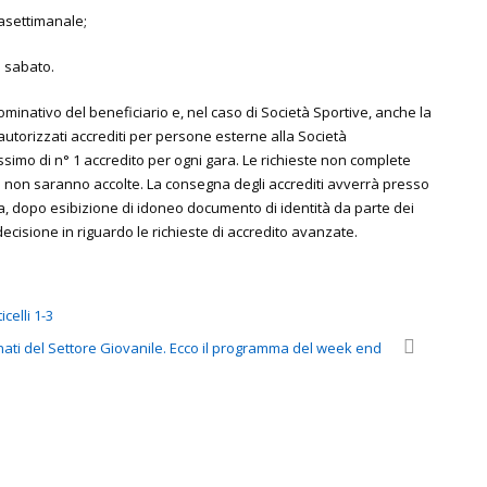
asettimanale;
l sabato.
inativo del beneficiario e, nel caso di Società Sportive, anche la
autorizzati accrediti per persone esterne alla Società
ssimo di n° 1 accredito per ogni gara. Le richieste non complete
ini non saranno accolte. La consegna degli accrediti avverrà presso
ama, dopo esibizione di idoneo documento di identità da parte dei
 decisione in riguardo le richieste di accredito avanzate.
celli 1-3
ati del Settore Giovanile. Ecco il programma del week end