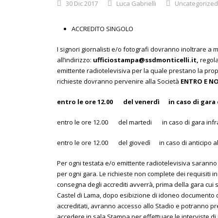
30 Dic 2017
Luca Gabrielli
Uncategorized
ACCREDITO SINGOLO
I signori giornalisti e/o fotografi dovranno inoltrare a
all’indirizzo:
ufficiostampa@ssdmonticelli.it,
regola
emittente radiotelevisiva per la quale prestano la propr
richieste dovranno pervenire alla Società
ENTRO E N
entro le ore 12.00 del venerdì in caso di gara 
entro le ore 12.00 del martedi in caso di gara infr
entro le ore 12.00 del giovedì in caso di anticipo a
Per ogni testata e/o emittente radiotelevisiva saranno ri
per ogni gara. Le richieste non complete dei requisiti i
consegna degli accrediti avverrà, prima della gara cui s
Castel di Lama, dopo esibizione di idoneo documento di i
accreditati, avranno accesso allo Stadio e potranno pre
accedere in sala Stampa per effettuare le interviste di 