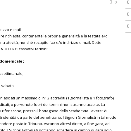
0
 mezzo e-mail
re richiesta, contenente le proprie generalità e la testata e/o
ia attività, nonché recapito fax e/o indirizzo e-mail. Dette
ON OLTRE
i tassativi termini:
domenicale ;
asettimanale;
l sabato.
lasciati un massimo di n° 2 accrediti (1 giornalista e 1 fotografo)
ndicati, o pervenute fuori dei termini non saranno accolte. La
i riferiscono, presso il botteghino dello Stadio “Via Tevere” di
dentità da parte del beneficiario. I Signori Giornalisti in tal modo
ndere posto in Tribuna. Avranno altresì diritto, a fine gara, ad
rito. I Signori Fotografi potranno accedere al campo di gara solo