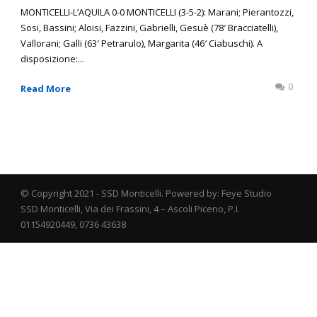
MONTICELLI-L’AQUILA 0-0 MONTICELLI (3-5-2): Marani; Pierantozzi,
Sosi, Bassini; Aloisi, Fazzini, Gabrielli, Gesuè (78′ Bracciatelli),
Vallorani; Galli (63′ Petrarulo), Margarita (46′ Ciabuschi). A
disposizione:...
0
Read More
© Copyright 2021 - SSD Monticelli. Powered by: Feye Studio
SSD Monticelli, Via dei Frassini, 4 – Ascoli Piceno, P.I.
01154920449, 0736 43638