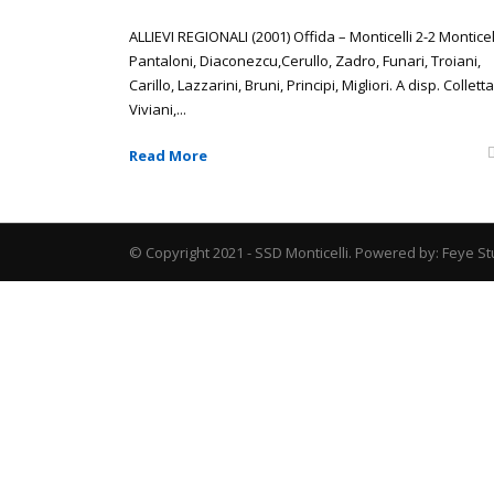
ALLIEVI REGIONALI (2001) Offida – Monticelli 2-2 Monticell
Pantaloni, Diaconezcu,Cerullo, Zadro, Funari, Troiani,
Carillo, Lazzarini, Bruni, Principi, Migliori. A disp. Colletta
Viviani,...
Read More
© Copyright 2021 - SSD Monticelli. Powered by: Feye St