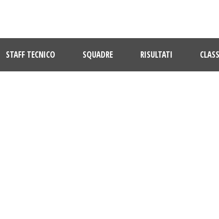
STAFF TECNICO
SQUADRE
RISULTATI
CLASS
DAY
Gennaio 11, 2018