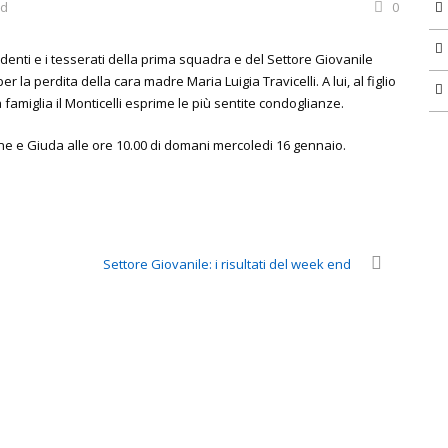
ed
0
pendenti e i tesserati della prima squadra e del Settore Giovanile
 la perdita della cara madre Maria Luigia Travicelli. A lui, al figlio
a famiglia il Monticelli esprime le più sentite condoglianze.
one e Giuda alle ore 10.00 di domani mercoledi 16 gennaio.
Settore Giovanile: i risultati del week end