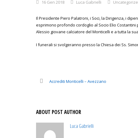
16 Gen 2018
Luca Gabrielli
Uncategoriz
Il Presidente Piero Palatroni, i Soci, la Dirigenza, i di
esprimono profondo cordoglio al Socio Elio Costantini per
Alessio giovane calciatore del Monticelli e a tutta la su
I funerali si svolgeranno presso la Chiesa dei Ss. Sim
Accrediti Monticelli – Avezzano
ABOUT POST AUTHOR
Luca Gabrielli