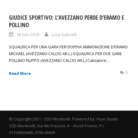
GIUDICE SPORTIVO: L’AVEZZANO PERDE D’ERAMO E
POLLINO
18 Gen 2018
Luca Gabrielli
SQUALIFICA PER UNA GARA PER DOPPIA AMMONIZIONE D’ERAMO
MICHAEL (AVEZZANO CALCIO AR.L.) SQUALIFICA PER DUE GARE
POLLINO FILIPPO (AVEZZANO CALCIO AR.L.) Calciatore...
0
Read More
© Copyright 2021 - SSD Monticelli. Powered by: Feye Studio
SSD Monticelli, Via dei Frassini, 4 – Ascoli Piceno, P.I.
01154920449, 0736 43638