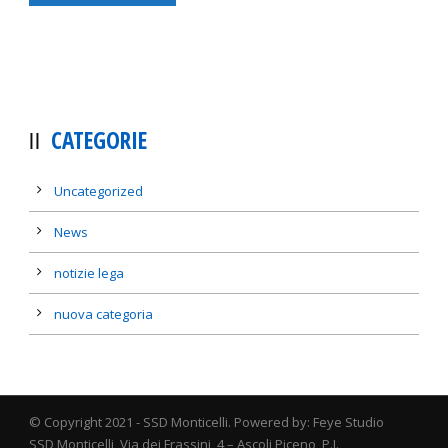
CATEGORIE
Uncategorized
News
notizie lega
nuova categoria
© Copyright 2021 - SSD Monticelli. Powered by: Feye Studio
SSD Monticelli, Via dei Frassini, 4 – Ascoli Piceno, P.I.