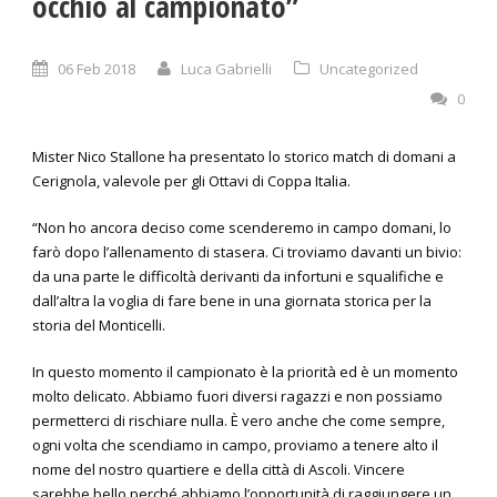
occhio al campionato”
06 Feb 2018
Luca Gabrielli
Uncategorized
0
Mister Nico Stallone ha presentato lo storico match di domani a
Cerignola, valevole per gli Ottavi di Coppa Italia.
“Non ho ancora deciso come scenderemo in campo domani, lo
farò dopo l’allenamento di stasera. Ci troviamo davanti un bivio:
da una parte le difficoltà derivanti da infortuni e squalifiche e
dall’altra la voglia di fare bene in una giornata storica per la
storia del Monticelli.
In questo momento il campionato è la priorità ed è un momento
molto delicato. Abbiamo fuori diversi ragazzi e non possiamo
permetterci di rischiare nulla. È vero anche che come sempre,
ogni volta che scendiamo in campo, proviamo a tenere alto il
nome del nostro quartiere e della città di Ascoli. Vincere
sarebbe bello perché abbiamo l’opportunità di raggiungere un