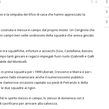
d
0
lausi e la simpatia dei tifosi di casa che hanno apprezzato la
 costruita e messa in campo dal proprio mister. Un Cerignola che
o in campo ben sette undicesimi della squadra che aveva giocato
i tra squalifiche, infortuni e acciacchi (Sosi, Castellana, Bassini,
ampo tanti giovani e ragazzi impiegati fuori ruolo (Gabrielli e Galli
bile del Monticelli.
 in prima squadra per i 1999 Liberati, Crescenzi e Marra e per i
he hanno fatto innamorare anche il numerosissimo pubblico
due clamorose occasioni capitate sui piedi di Petrarulo e della
 le due squadre ai rigori.
ché lo spirito messo in campo, lo stesso di domenica con il
 sacrificarsi per arrivare alla salvezza.