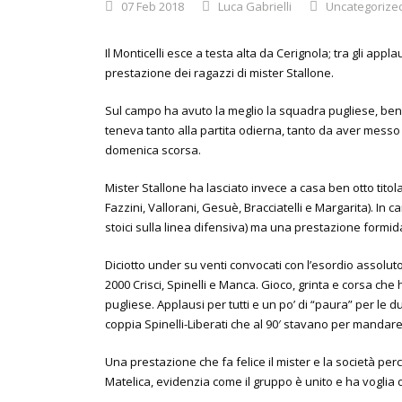
07 Feb 2018
Luca Gabrielli
Uncategorize
Il Monticelli esce a testa alta da Cerignola; tra gli app
prestazione dei ragazzi di mister Stallone.
Sul campo ha avuto la meglio la squadra pugliese, ben
teneva tanto alla partita odierna, tanto da aver mess
domenica scorsa.
Mister Stallone ha lasciato invece a casa ben otto titolar
Fazzini, Vallorani, Gesuè, Bracciatelli e Margarita). In c
stoici sulla linea difensiva) ma una prestazione formida
Diciotto under su venti convocati con l’esordio assoluto
2000 Crisci, Spinelli e Manca. Gioco, grinta e corsa c
pugliese. Applausi per tutti e un po’ di “paura” per le 
coppia Spinelli-Liberati che al 90′ stavano per mandare
Una prestazione che fa felice il mister e la società per
Matelica, evidenzia come il gruppo è unito e ha voglia di