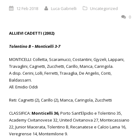
12 Feb 2018
Luca Gabrielli
Uncategorized
0
ALLIEVI CADETTI (2002)
Tolentino B – Monticelli 3-7
MONTICELLI: Colletta, Scaramucci, Costantini, Gjyzeli, Lappani,
Travaglini, Cagnetti, Zucchetti, Carillo, Manca, Caringola.
A disp. Cerini, Lolli, Ferretti, Travaglia, De Angelis, Conti,
Baldassarri.
All. Emidio Oddi
Reti: Cagnetti (2), Carillo (2), Manca, Caringola, Zucchetti
CLASSIFICA:
Monticelli 36,
Porto Sant’Elpidio e Tolentino 35,
Academy Civitanovese 32, United Civitanova 27, Montecassiano
22, Junior Macerata, Tolentino B, Recanatese e Calcio Lama 16,
Veregrense 14, Montemilone 9.