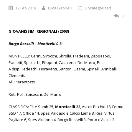
12 Feb 2018
Luca Gabrielli
Uncategorized
0
GIOVANISSIMI REGIONALI (2003)
Borgo Rosselli – Monticelli 0-3
MONTICELLI: Cerini, Sirocchi, Sbrolla, Fradeani, Zappasodi,
Paoletti, Spicocchi, Filipponi, Casalena, Del Marro, Poli.
A disp. Tedeschi, Fioravanti, Santori, Gasmi, Spinelli, Anniballi,
Clementi.
All. Pierantozzi
Reti: Poli, Spicocchi, Del Marro
CLASSIFICA: Elite Samb 25,
Monticelli 22
, Ascoli Picchio 18, Fermo
SSD 17, Offida 14, Spes Valdaso e Calcio Lama 8, Real Virtus
Pagliare 6, Spes Altidona 4, Borgo Rosselli 3, Porto d’Ascoli 2.