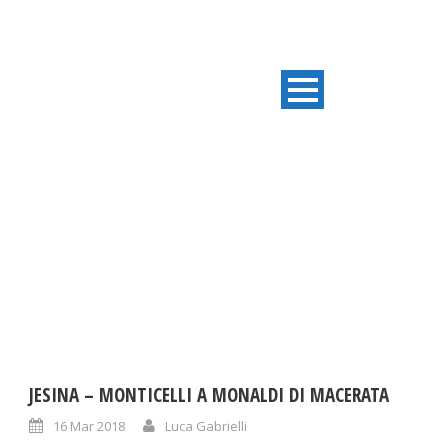
DAY
Marzo 16, 2018
JESINA – MONTICELLI A MONALDI DI MACERATA
16 Mar 2018
Luca Gabrielli