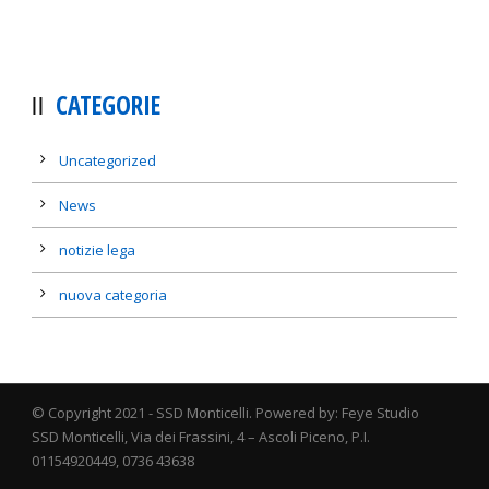
CATEGORIE
Uncategorized
News
notizie lega
nuova categoria
© Copyright 2021 - SSD Monticelli. Powered by: Feye Studio
SSD Monticelli, Via dei Frassini, 4 – Ascoli Piceno, P.I.
01154920449, 0736 43638