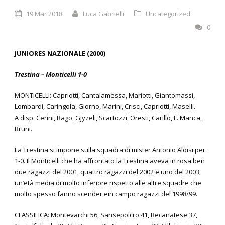
19 Mar 2018
Luca Gabrielli
Uncategorized
0
JUNIORES NAZIONALE (2000)
Trestina – Monticelli 1-0
MONTICELLI: Capriotti, Cantalamessa, Mariotti, Giantomassi,
Lombardi, Caringola, Giorno, Marini, Crisci, Capriotti, Maselli.
A disp. Cerini, Rago, Gjyzeli, Scartozzi, Oresti, Carillo, F. Manca,
Bruni.
La Trestina si impone sulla squadra di mister Antonio Aloisi per
1-0. Il Monticelli che ha affrontato la Trestina aveva in rosa ben
due ragazzi del 2001, quattro ragazzi del 2002 e uno del 2003;
un’età media di molto inferiore rispetto alle altre squadre che
molto spesso fanno scender ein campo ragazzi del 1998/99.
CLASSIFICA: Montevarchi 56, Sansepolcro 41, Recanatese 37,