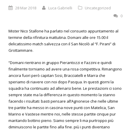
28 Mar 2018
Luca Gabrielli
Uncategorized
0
Mister Nico Stallone ha parlato nel consueto appuntamento al
termine della rifinitura mattutina. Domani alle ore 15.00 il
delicatissimo match salvezza con il San Nicolò al “F. Pirani” di
Grottammare.
“Domani rientrano in gruppo Pierantozzi e Fazzini e quindi
finalmente torniamo ad avere una rosa competitiva. Rimangono
ancora fuori però capitan Sosi, Bracciatelli e Marra che
speriamo di riavere con noi dopo Pasqua. In questi giorni la
squadra ha continuato ad allenarsi bene. Le prestazioni ci sono
sempre state ma la differenza in questo momento la stanno
facendo i risultati: basti pensare all’Agnonese che nelle ultime
tre partite ha messo in cascina nove punti con Matelica, San
Marino e Vastese mentre noi, nelle stesse partite cinque pur
maritando bottino pieno. Siamo sempre li ma purtroppo più
diminuiscono le partite fino alla fine. più i punti diventano