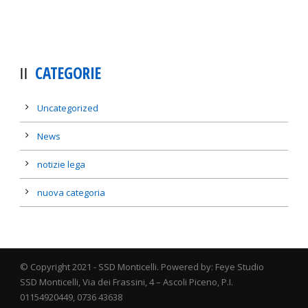
CATEGORIE
Uncategorized
News
notizie lega
nuova categoria
© Copyright 2021 - SSD Monticelli. Powered by: Feye Studio
SSD Monticelli, Via dei Frassini, 4 – Ascoli Piceno, P.I.
01154920449, 0736 43638