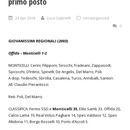
primo posto
23 Apr 2018
Luca Gabrielli
Uncategorized
0
GIOVANISSIMI REGIONALI (2003)
Offida – Monticelli 1-2
MONTICELLI: Cerini, Filipponi, Sirocchi, Fradeani, Zappasodi,
Spicocchi, D’Intino, Spinelli, De Angelis, Del Marro, Poli.
A disp. Tedeschi, Sbrolla, Casalena, Turzo, Anniballi, Santori.
All. Claudio Pierantozzi
Reti: Poli, Del Marro
CLASSIFICA: Fermo SSD e
Monticelli 35
, Elite Samb 33, Offida 20,
Calcio Lama 19, Real Virtus Pagliare 14, Spes Valdaso 12, Spes
Altidona 11, Borgo Rosselli 10, Porto d’Ascoli 5.