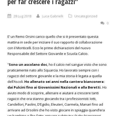
per far crescere i ragazzi”
28 Lug 2018
Luca Gabrielli
Uncategorized
0
E’ un Remo Orsini carico quello che si è presentato questa
mattina in sede per iniziare il suo rapporto di collaborazione
con il Monticelli. Ecco le prime dichiarazioni del nuovo
Responsabile del Settore Giovanile e Scuola Calcio.
“
Sono un ascolano doc
, ho il calcio nel sangue visto che sono
praticamente nato allo Squarcia. Ho lavorato sempre con i
ragazzi del settore giovanile e la mia storia è legata a quella
dell’Ascoli.
Ho allenato sei anni nella cantera bianconera:
dai Pulcini fino ai Giovanissimi Nazionali e alla Beretti.
Ho
avuto modo di scoprire, allenare e aiutare a crescere tanti
ragazzi che ora stanno giocando tra i professionisti: Iotti,
Candellori, Paolini, D’Egidio, Eleuteri, Ciarmela, Manari fino ad
arrivare ad Orsolini che ho visto giocare in spiaggia quand’era
un bambino e l’ho fatto arrivare subito tra i baby bianconeri.