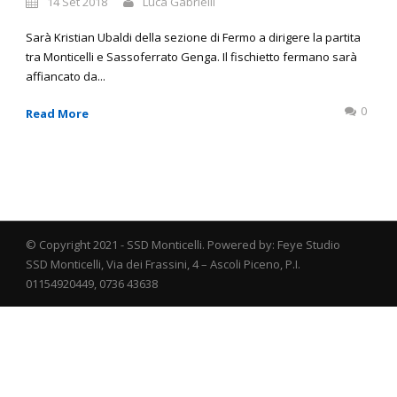
14 Set 2018
Luca Gabrielli
Sarà Kristian Ubaldi della sezione di Fermo a dirigere la partita
tra Monticelli e Sassoferrato Genga. Il fischietto fermano sarà
affiancato da...
0
Read More
© Copyright 2021 - SSD Monticelli. Powered by: Feye Studio
SSD Monticelli, Via dei Frassini, 4 – Ascoli Piceno, P.I.
01154920449, 0736 43638