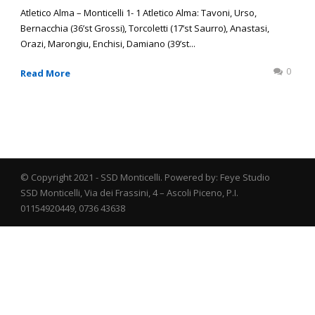
Atletico Alma – Monticelli 1- 1 Atletico Alma: Tavoni, Urso,
Bernacchia (36’st Grossi), Torcoletti (17’st Saurro), Anastasi,
Orazi, Marongiu, Enchisi, Damiano (39’st...
0
Read More
© Copyright 2021 - SSD Monticelli. Powered by: Feye Studio
SSD Monticelli, Via dei Frassini, 4 – Ascoli Piceno, P.I.
01154920449, 0736 43638