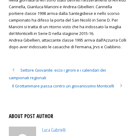
Nella giornata di ieri sono stato definiti i tesseramenti di Alfredo
Cannella, Gianluca Mancini e Andrea Gibellieri. Cannella
portiere classe 1998 arriva dalla Santegidiese e nello scorso
campionato ha difeso la porta del San Nicolò in Serie D. Per
Mancini si tratta di un ritorno visto che ha indossato la maglia
del Monticelli in Serie D nella stagione 2015-16.
Andrea Gibellieri, attaccante classe 1995 arriva dall’Azzurra Colli
dopo aver indossato le casacche di Fermana, Jrvs e Ciabbino.
Settore Giovanile: ecco i gironi e i calendari dei
campionati regionali
Il Grottammare passa contro un giovanissimo Monticelli
ABOUT POST AUTHOR
Luca Gabrielli