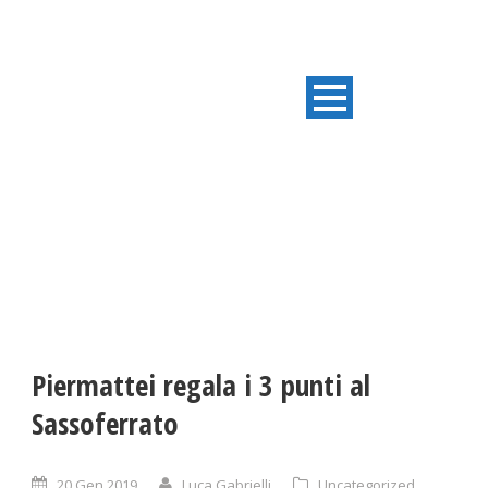
ULTIME NOTIZIE
Piermattei regala i 3 punti al
Sassoferrato
20 Gen 2019
Luca Gabrielli
Uncategorized