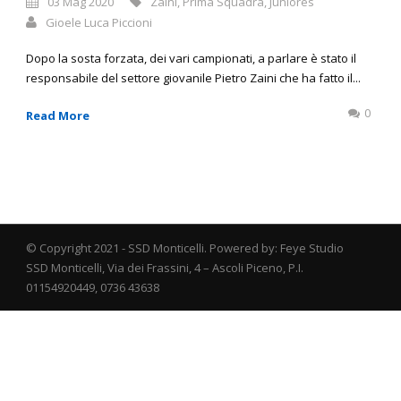
03 Mag 2020
Zaini
,
Prima Squadra
,
Juniores
Gioele Luca Piccioni
Dopo la sosta forzata, dei vari campionati, a parlare è stato il
responsabile del settore giovanile Pietro Zaini che ha fatto il...
0
Read More
© Copyright 2021 - SSD Monticelli. Powered by: Feye Studio
SSD Monticelli, Via dei Frassini, 4 – Ascoli Piceno, P.I.
01154920449, 0736 43638