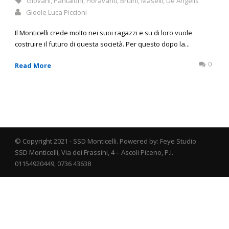
Giovani
,
Pantaloni
,
Fioravanti
,
Bruini
,
Maselli
,
De Angelis
Gioele Luca Piccioni
Il Monticelli crede molto nei suoi ragazzi e su di loro vuole
costruire il futuro di questa società. Per questo dopo la...
0
Read More
© Copyright 2021 - SSD Monticelli. Powered by: Feye Studio
SSD Monticelli, Via dei Frassini, 4 – Ascoli Piceno, P.I.
01154920449, 0736 43638