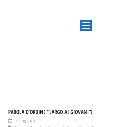
DAY
Luglio 11, 2020
PAROLA D’ORDINE “LARGO AI GIOVANI”!
11 Lug 2020