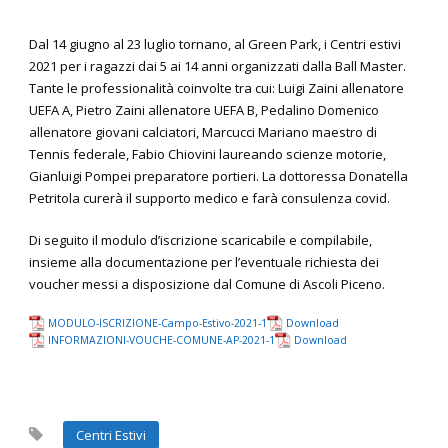
Dal 14 giugno al 23 luglio tornano, al Green Park, i Centri estivi
2021 per i ragazzi dai 5 ai 14 anni organizzati dalla Ball Master.
Tante le professionalità coinvolte tra cui: Luigi Zaini allenatore
UEFA A, Pietro Zaini allenatore UEFA B, Pedalino Domenico
allenatore giovani calciatori, Marcucci Mariano maestro di
Tennis federale, Fabio Chiovini laureando scienze motorie,
Gianluigi Pompei preparatore portieri. La dottoressa Donatella
Petritola curerà il supporto medico e farà consulenza covid.
Di seguito il modulo d’iscrizione scaricabile e compilabile,
insieme alla documentazione per l’eventuale richiesta dei
voucher messi a disposizione dal Comune di Ascoli Piceno.
MODULO-ISCRIZIONE-Campo-Estivo-2021-1
Download
INFORMAZIONI-VOUCHE-COMUNE-AP-2021-1
Download
Centri Estivi