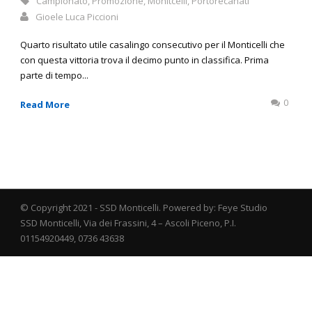
Campionato
,
Promozione
,
Monitcelli
,
Portorecanati
Gioele Luca Piccioni
Quarto risultato utile casalingo consecutivo per il Monticelli che
con questa vittoria trova il decimo punto in classifica. Prima
parte di tempo...
0
Read More
© Copyright 2021 - SSD Monticelli. Powered by: Feye Studio
SSD Monticelli, Via dei Frassini, 4 – Ascoli Piceno, P.I.
01154920449, 0736 43638