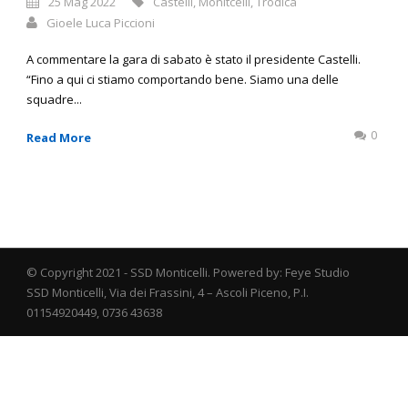
25 Mag 2022
Castelli
,
Monitcelli
,
Trodica
Gioele Luca Piccioni
A commentare la gara di sabato è stato il presidente Castelli.
“Fino a qui ci stiamo comportando bene. Siamo una delle
squadre...
0
Read More
© Copyright 2021 - SSD Monticelli. Powered by: Feye Studio
SSD Monticelli, Via dei Frassini, 4 – Ascoli Piceno, P.I.
01154920449, 0736 43638