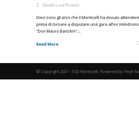
Gioele Luca Piccioni
Dieci sono gli anni che il Monticelli ha dovuto attender
prima di tornare a disputare una gara all’ex Velodrom
“Don Mauro Bartolini”....
Read More
© Copyright 2021 - SSD Monticelli. Powered by: Feye St