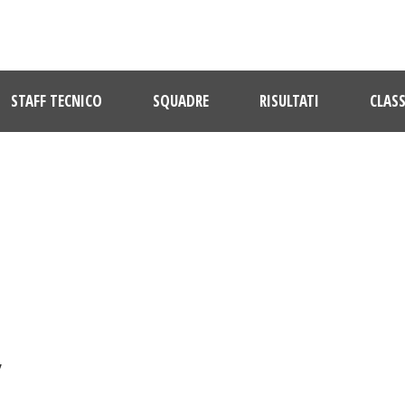
STAFF TECNICO
SQUADRE
RISULTATI
CLASS
DAY
Ottobre 9, 2022
”