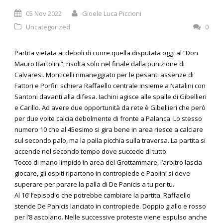
05 Nov 2022
Gioele Luca Piccioni
Uncategorized
0
Partita vietata ai deboli di cuore quella disputata oggi al “Don
Mauro Bartolini”, risolta solo nel finale dalla punizione di
Calvaresi. Monticelli rimaneggiato per le pesanti assenze di
Fattori e Porfiri schiera Raffaello centrale insieme a Natalini con
Santoni davanti alla difesa. Iachini agisce alle spalle di Gibellieri
e Carillo. Ad avere due opportunità da rete è Gibellieri che però
per due volte calcia debolmente di fronte a Palanca. Lo stesso
numero 10 che al 45esimo si gira bene in area riesce a calciare
sul secondo palo, ma la palla picchia sulla traversa. La partita si
accende nel secondo tempo dove succede di tutto.
Tocco di mano limpido in area del Grottammare, l’arbitro lascia
giocare, gli ospiti ripartono in contropiede e Paolini si deve
superare per parare la palla di De Panicis a tu per tu.
Al 16’ l’episodio che potrebbe cambiare la partita. Raffaello
stende De Panicis lanciato in contropiede. Doppio giallo e rosso
per l’8 ascolano. Nelle successive proteste viene espulso anche