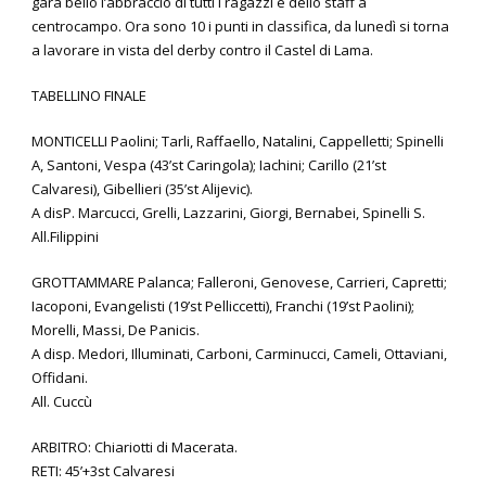
gara bello l’abbraccio di tutti i ragazzi e dello staff a
centrocampo. Ora sono 10 i punti in classifica, da lunedì si torna
a lavorare in vista del derby contro il Castel di Lama.
TABELLINO FINALE
MONTICELLI Paolini; Tarli, Raffaello, Natalini, Cappelletti; Spinelli
A, Santoni, Vespa (43’st Caringola); Iachini; Carillo (21’st
Calvaresi), Gibellieri (35’st Alijevic).
A disP. Marcucci, Grelli, Lazzarini, Giorgi, Bernabei, Spinelli S.
All.Filippini
GROTTAMMARE Palanca; Falleroni, Genovese, Carrieri, Capretti;
Iacoponi, Evangelisti (19’st Pelliccetti), Franchi (19’st Paolini);
Morelli, Massi, De Panicis.
A disp. Medori, Illuminati, Carboni, Carminucci, Cameli, Ottaviani,
Offidani.
All. Cuccù
ARBITRO: Chiariotti di Macerata.
RETI: 45’+3st Calvaresi