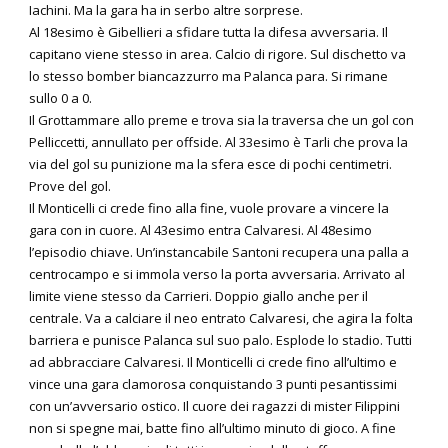
Iachini. Ma la gara ha in serbo altre sorprese.
Al 18esimo è Gibellieri a sfidare tutta la difesa avversaria. Il
capitano viene stesso in area. Calcio di rigore. Sul dischetto va
lo stesso bomber biancazzurro ma Palanca para. Si rimane
sullo 0 a 0.
Il Grottammare allo preme e trova sia la traversa che un gol con
Pelliccetti, annullato per offside. Al 33esimo è Tarli che prova la
via del gol su punizione ma la sfera esce di pochi centimetri.
Prove del gol.
Il Monticelli ci crede fino alla fine, vuole provare a vincere la
gara con in cuore. Al 43esimo entra Calvaresi. Al 48esimo
l’episodio chiave. Un’instancabile Santoni recupera una palla a
centrocampo e si immola verso la porta avversaria. Arrivato al
limite viene stesso da Carrieri. Doppio giallo anche per il
centrale. Va a calciare il neo entrato Calvaresi, che agira la folta
barriera e punisce Palanca sul suo palo. Esplode lo stadio. Tutti
ad abbracciare Calvaresi. Il Monticelli ci crede fino all’ultimo e
vince una gara clamorosa conquistando 3 punti pesantissimi
con un’avversario ostico. Il cuore dei ragazzi di mister Filippini
non si spegne mai, batte fino all’ultimo minuto di gioco. A fine