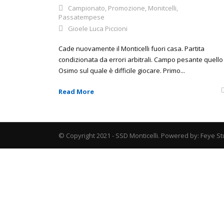
Campionato
,
Promozione
,
Monitcelli
,
Passatempese
Gioele Luca Piccioni
Cade nuovamente il Monticelli fuori casa. Partita
condizionata da errori arbitrali. Campo pesante quello 
Osimo sul quale è difficile giocare. Primo...
Read More
© Copyright 2021 - SSD Monticelli. Powered by: Feye St