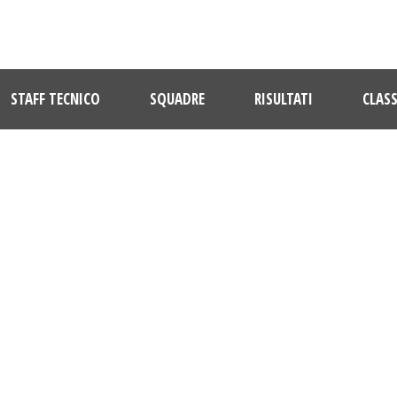
STAFF TECNICO
SQUADRE
RISULTATI
CLASS
DAY
Novembre 26, 2022