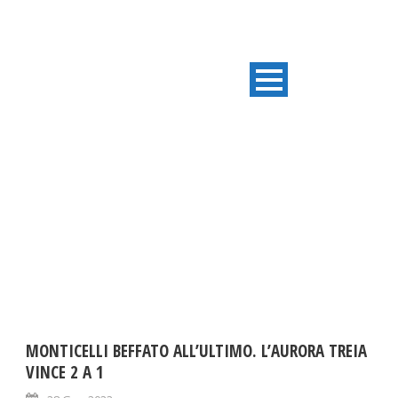
DAY
Gennaio 28, 2023
MONTICELLI BEFFATO ALL’ULTIMO. L’AURORA TREIA
VINCE 2 A 1