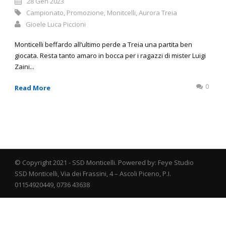
28 Gen 2023
Campionato
,
Promozione
,
Monitcelli
,
Aurora Treia
Gioele Luca Piccioni
Monticelli beffardo all’ultimo perde a Treia una partita ben
giocata. Resta tanto amaro in bocca per i ragazzi di mister Luigi
Zaini...
0
Read More
© Copyright 2021 - SSD Monticelli. Powered by: Feye Studio
SSD Monticelli, Via dei Frassini, 4 – Ascoli Piceno, P.I.
01154920449, 0736 43638