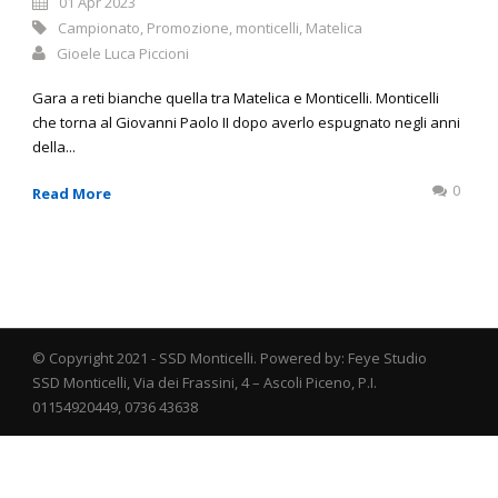
01 Apr 2023
Campionato
,
Promozione
,
monticelli
,
Matelica
Gioele Luca Piccioni
Gara a reti bianche quella tra Matelica e Monticelli. Monticelli
che torna al Giovanni Paolo II dopo averlo espugnato negli anni
della...
0
Read More
© Copyright 2021 - SSD Monticelli. Powered by: Feye Studio
SSD Monticelli, Via dei Frassini, 4 – Ascoli Piceno, P.I.
01154920449, 0736 43638