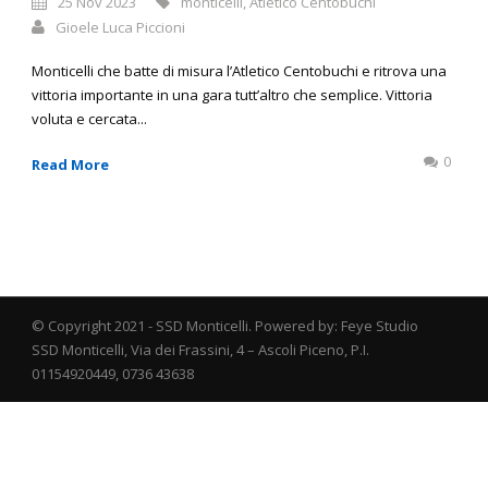
25 Nov 2023
monticelli
,
Atletico Centobuchi
Gioele Luca Piccioni
Monticelli che batte di misura l’Atletico Centobuchi e ritrova una
vittoria importante in una gara tutt’altro che semplice. Vittoria
voluta e cercata...
0
Read More
© Copyright 2021 - SSD Monticelli. Powered by: Feye Studio
SSD Monticelli, Via dei Frassini, 4 – Ascoli Piceno, P.I.
01154920449, 0736 43638