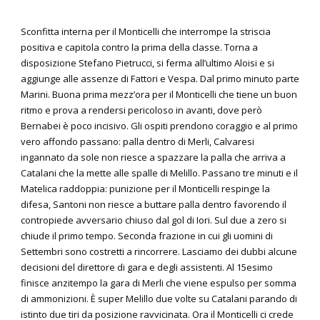
Sconfitta interna per il Monticelli che interrompe la striscia
positiva e capitola contro la prima della classe. Torna a
disposizione Stefano Pietrucci, si ferma all’ultimo Aloisi e si
aggiunge alle assenze di Fattori e Vespa. Dal primo minuto parte
Marini. Buona prima mezz’ora per il Monticelli che tiene un buon
ritmo e prova a rendersi pericoloso in avanti, dove però
Bernabei è poco incisivo. Gli ospiti prendono coraggio e al primo
vero affondo passano: palla dentro di Merli, Calvaresi
ingannato da sole non riesce a spazzare la palla che arriva a
Catalani che la mette alle spalle di Melillo. Passano tre minuti e il
Matelica raddoppia: punizione per il Monticelli respinge la
difesa, Santoni non riesce a buttare palla dentro favorendo il
contropiede avversario chiuso dal gol di Iori. Sul due a zero si
chiude il primo tempo. Seconda frazione in cui gli uomini di
Settembri sono costretti a rincorrere. Lasciamo dei dubbi alcune
decisioni del direttore di gara e degli assistenti. Al 15esimo
finisce anzitempo la gara di Merli che viene espulso per somma
di ammonizioni. È super Melillo due volte su Catalani parando di
istinto due tiri da posizione ravvicinata. Ora il Monticelli ci crede