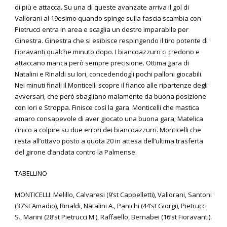
di più e attacca. Su una di queste avanzate arriva il gol di
Vallorani al 19esimo quando spinge sulla fascia scambia con
Pietrucci entra in area e scaglia un destro imparabile per
Ginestra. Ginestra che si esibisce respingendo il tiro potente di
Fioravanti qualche minuto dopo. I biancoazzurri ci credono e
attaccano manca però sempre precisione. Ottima gara di
Natalini e Rinaldi su Iori, concedendogli pochi palloni giocabili.
Nei minuti finali il Monticelli scopre il fianco alle ripartenze degli
avversari, che però sbagliano malamente da buona posizione
con Iori e Stroppa. Finisce così la gara. Monticelli che mastica
amaro consapevole di aver giocato una buona gara; Matelica
cinico a colpire su due errori dei biancoazzurri. Monticelli che
resta all’ottavo posto a quota 20 in attesa dell’ultima trasferta
del girone d’andata contro la Palmense.
TABELLINO
MONTICELLI: Melillo, Calvaresi (9’st Cappelletti), Vallorani, Santoni
(37’st Amadio), Rinaldi, Natalini A., Panichi (44’st Giorgi), Pietrucci
S., Marini (28’st Pietrucci M.), Raffaello, Bernabei (16’st Fioravanti).