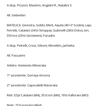
A
disp. Piccioni, Maoloni, Angelini R., Natalini S.
All. Settembri
MATELICA: Ginestra, Gobbi, Merli, Aquila (45’+3’ Scotini), Lapi,
Ferretti, Catalani (34’st Stroppa), Gubinelli (28’st Doko), Iori,
D’Errico (20’st Girolamini), Paradisi
A disp. Petrelli, Croia, Sileoni, Morettini, Jachetta.
All. Passarini
Arbitro: Animento MAcerata
1° assistente: Gorreja Ancona
2° assistente: Caporaletti Macerata
Reti: 32’pt Catalani (MA), 35’st Iori (MA), 19’st Vallorani (MO)
Note: 15’st espulso Merli