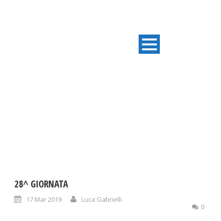
RESULT CATEGORIES:
ECCELLENZA MARCHE
28^ GIORNATA
17 Mar 2019
Luca Gabrielli
0