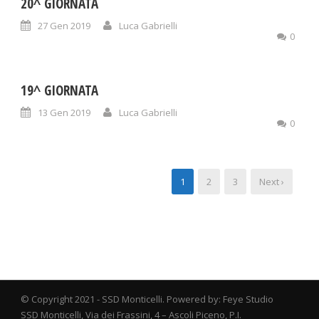
20^ GIORNATA
27 Gen 2019
Luca Gabrielli
0
19^ GIORNATA
13 Gen 2019
Luca Gabrielli
0
1
2
3
Next ›
© Copyright 2021 - SSD Monticelli. Powered by: Feye Studio
SSD Monticelli, Via dei Frassini, 4 – Ascoli Piceno, P.I.