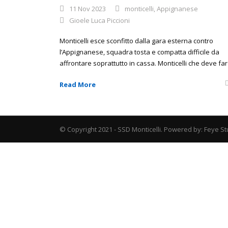
11 Nov 2023
monticelli
,
Appignanese
Gioele Luca Piccioni
Monticelli esce sconfitto dalla gara esterna contro
l’Appignanese, squadra tosta e compatta difficile da
affrontare soprattutto in cassa. Monticelli che deve fare
Read More
© Copyright 2021 - SSD Monticelli. Powered by: Feye St