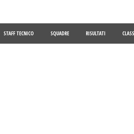
STAFF TECNICO
SQUADRE
RISULTATI
CLASS
TAG
Appignanese