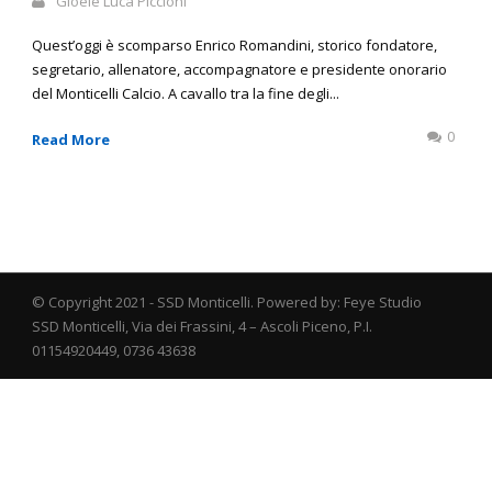
Gioele Luca Piccioni
Quest’oggi è scomparso Enrico Romandini, storico fondatore,
segretario, allenatore, accompagnatore e presidente onorario
del Monticelli Calcio. A cavallo tra la fine degli...
0
Read More
© Copyright 2021 - SSD Monticelli. Powered by: Feye Studio
SSD Monticelli, Via dei Frassini, 4 – Ascoli Piceno, P.I.
01154920449, 0736 43638