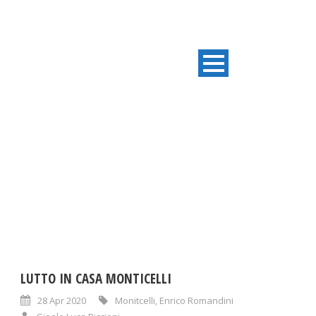
TAG
Enrico Romandini
LUTTO IN CASA MONTICELLI
28 Apr 2020
Monitcelli
,
Enrico Romandini