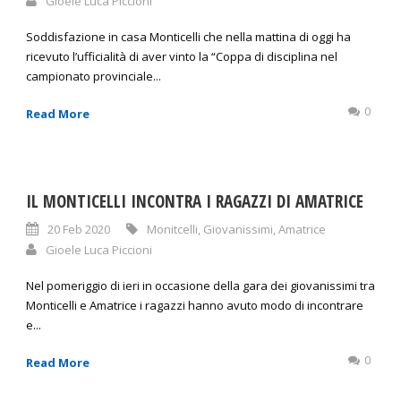
Gioele Luca Piccioni
Soddisfazione in casa Monticelli che nella mattina di oggi ha
ricevuto l’ufficialità di aver vinto la “Coppa di disciplina nel
campionato provinciale...
0
Read More
IL MONTICELLI INCONTRA I RAGAZZI DI AMATRICE
20 Feb 2020
Monitcelli
,
Giovanissimi
,
Amatrice
Gioele Luca Piccioni
Nel pomeriggio di ieri in occasione della gara dei giovanissimi tra
Monticelli e Amatrice i ragazzi hanno avuto modo di incontrare
e...
0
Read More