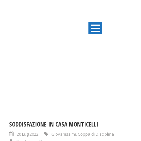
TAG
Giovanissimi
SODDISFAZIONE IN CASA MONTICELLI
20 Lug 2022
Giovanissimi
,
Coppa di Disciplina